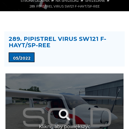
STRONA GŁÓWNA
NA SPRZEDAŻ
SPRZEDANE
289. PIPISTREL VIRUS SW121 F-HAYT/SP-REE
289. PIPISTREL VIRUS SW121 F-
HAYT/SP-REE
05/2022
Kliknij, aby powiększyć