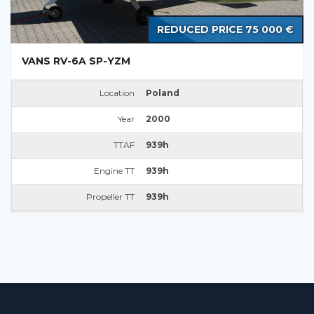
REDUCED PRICE 75 000 €
VANS RV-6A SP-YZM
Location
Poland
Year
2000
TTAF
939h
Engine TT
939h
Propeller TT
939h