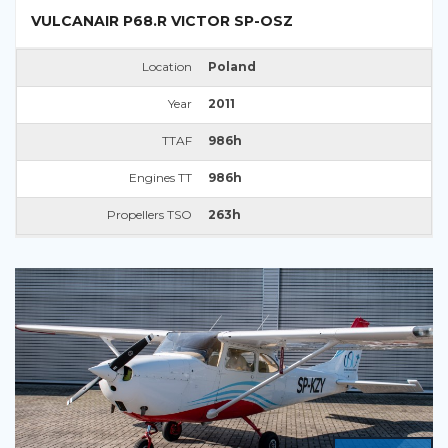
VULCANAIR P68.R VICTOR SP-OSZ
Location
Poland
Year
2011
TTAF
986h
Engines TT
986h
Propellers TSO
263h