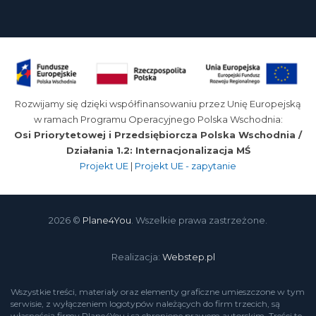
Rozwijamy się dzięki współfinansowaniu przez Unię Europejską
w ramach Programu Operacyjnego Polska Wschodnia:
Osi Priorytetowej i Przedsiębiorcza Polska Wschodnia /
Działania 1.2: Internacjonalizacja MŚ
Projekt UE
|
Projekt UE - zapytanie
2026 ©
Plane4You
. Wszelkie prawa zastrzeżone.
Realizacja:
Webstep.pl
Wszystkie treści, materiały oraz elementy graficzne umieszczone w tym
serwisie, z wyłączeniem logotypów należących do firm trzecich, są
własnością firmy Plane4You i są chronione prawem autorskim. Treści te