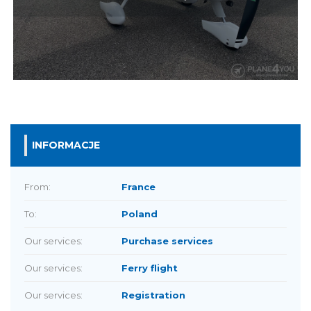
INFORMACJE
From:
France
To:
Poland
Our services:
Purchase services
Our services:
Ferry flight
Our services:
Registration