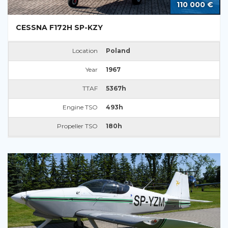
110 000 €
CESSNA F172H SP-KZY
Location
Poland
Year
1967
TTAF
5367h
Engine TSO
493h
Propeller TSO
180h