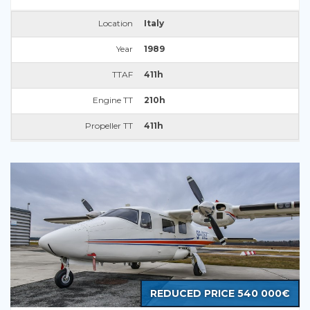
Location
Italy
Year
1989
TTAF
411h
Engine TT
210h
Propeller TT
411h
REDUCED PRICE 540 000€