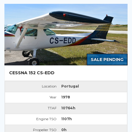
SALE PENDING
CESSNA 152 CS-EDD
Location
Portugal
Year
1978
TTAF
10764h
Engine TSO
1107h
Propeller TSO
0h