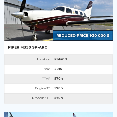
REDUCED PRICE 930 000 $
PIPER M350 SP-ARC
Location
Poland
Year
2015
TTAF
570h
Engine TT
570h
Propeller TT
570h