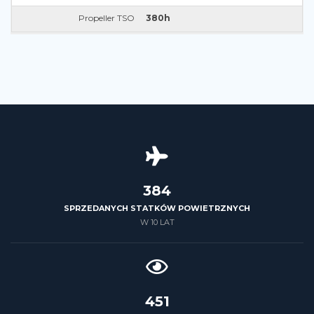
Propeller TSO
380h
426
SPRZEDANYCH STATKÓW POWIETRZNYCH
W 10 LAT
500