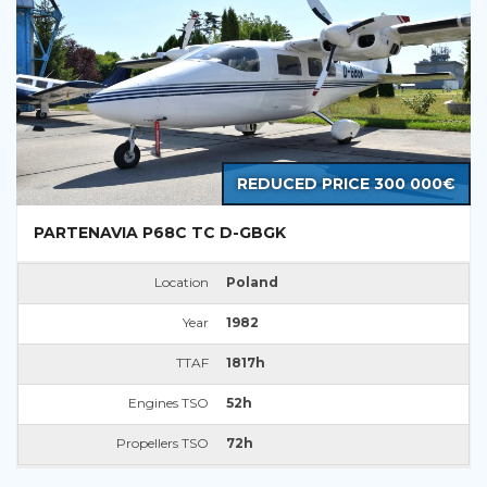
REDUCED PRICE 300 000€
PARTENAVIA P68C TC D-GBGK
Location
Poland
Year
1982
TTAF
1817h
Engines TSO
52h
Propellers TSO
72h