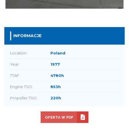
INFORMACJE
Location:
Poland
Year:
1977
TTAF:
4780h
Engine TSO:
853h
Propeller TSO:
220h
OFERTA W PDF