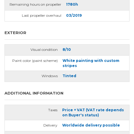
Remaining hours on propeller
1780h
Last propeller overhaul
03/2019
EXTERIOR
Visual condition
8/10
Paint color (paint scheme)
White painting with custom
stripes
Windows
Tinted
ADDITIONAL INFORMATION
Taxes
Price + VAT (VAT rate depends
on Buyer's status)
Delivery
Worldwide delivery possible