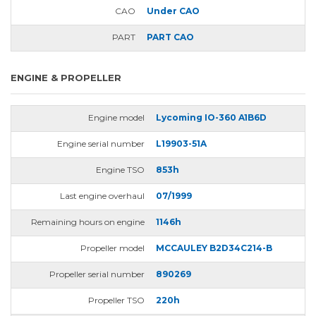
CAO
Under CAO
PART
PART CAO
ENGINE & PROPELLER
Engine model
Lycoming IO-360 A1B6D
Engine serial number
L19903-51A
Engine TSO
853h
Last engine overhaul
07/1999
Remaining hours on engine
1146h
Propeller model
MCCAULEY B2D34C214-B
Propeller serial number
890269
Propeller TSO
220h