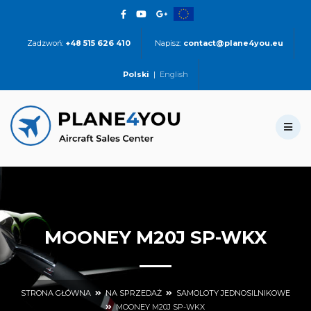
Zadzwoń:
+48 515 626 410
Napisz:
contact@plane4you.eu
Polski
|
English
MOONEY M20J SP-WKX
STRONA GŁÓWNA
NA SPRZEDAŻ
SAMOLOTY JEDNOSILNIKOWE
MOONEY M20J SP-WKX