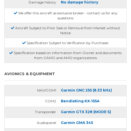
Damage history
No damage history
We offer this aircraft as exclusive broker - contact us for any
questions
Aircraft Subject to Prior Sale or Removal from Market without
Notice
Specification Subject to Verification by Purchaser
Specification based on information from Owner and documents
from CAMO and AMO organizations
AVIONICS & EQUIPMENT
NAV/COM1
Garmin GNC 255 (8.33 kHz)
COM2
BendixKing KX-155A
Transponder
Garmin GTX 328 (MODE S)
Audiopanel
Garmin GMA 345