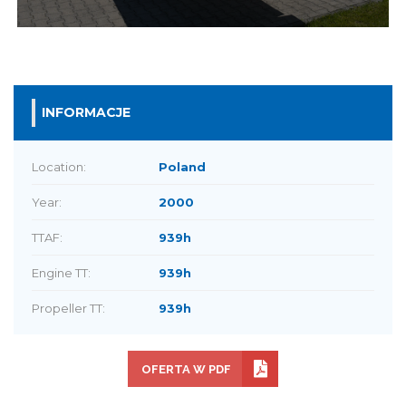
INFORMACJE
Location:
Poland
Year:
2000
TTAF:
939h
Engine TT:
939h
Propeller TT:
939h
OFERTA W PDF