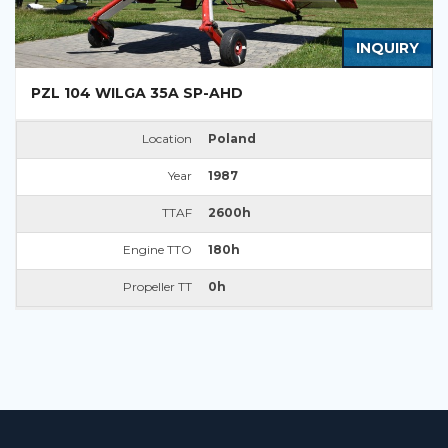
INQUIRY
PZL 104 WILGA 35A SP-AHD
Location
Poland
Year
1987
TTAF
2600h
Engine TTO
180h
Propeller TT
0h