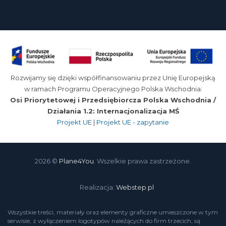
Rozwijamy się dzięki współfinansowaniu przez Unię Europejską
w ramach Programu Operacyjnego Polska Wschodnia:
Osi Priorytetowej i Przedsiębiorcza Polska Wschodnia /
Działania 1.2: Internacjonalizacja MŚ
Projekt UE
|
Projekt UE - zapytanie
2026 ©
Plane4You
. Wszelkie prawa zastrzeżone.
Realizacja:
Webstep.pl
Wszystkie treści, materiały oraz elementy graficzne umieszczone w tym
serwisie, z wyłączeniem logotypów należących do firm trzecich, są