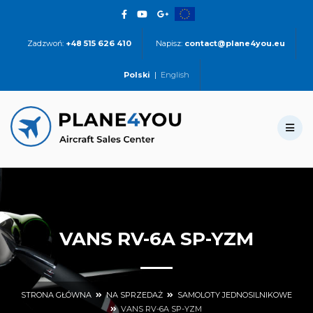
Zadzwoń:
+48 515 626 410
Napisz:
contact@plane4you.eu
Polski
|
English
VANS RV-6A SP-YZM
STRONA GŁÓWNA
NA SPRZEDAŻ
SAMOLOTY JEDNOSILNIKOWE
VANS RV-6A SP-YZM