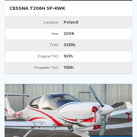
CESSNA T206H SP-KWK
Location
Poland
Year
2006
TTAF
3255h
Engine TSO
921h
Propeller TSO
1155h