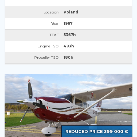
Location
Poland
Year
1967
TTAF
5367h
Engine TSO
493h
Propeller TSO
180h
REDUCED PRICE 399 000 €