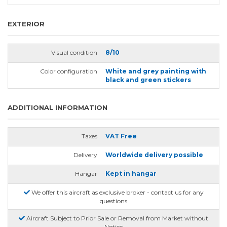
EXTERIOR
Visual condition
8/10
Color configuration
White and grey painting with
black and green stickers
ADDITIONAL INFORMATION
Taxes
VAT Free
Delivery
Worldwide delivery possible
Hangar
Kept in hangar
We offer this aircraft as exclusive broker - contact us for any
questions
Aircraft Subject to Prior Sale or Removal from Market without
Notice