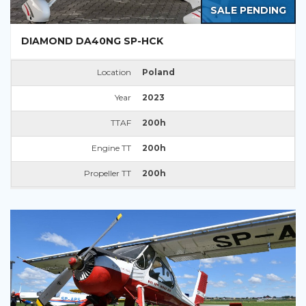
SALE PENDING
DIAMOND DA40NG SP-HCK
Location
Poland
Year
2023
TTAF
200h
Engine TT
200h
Propeller TT
200h