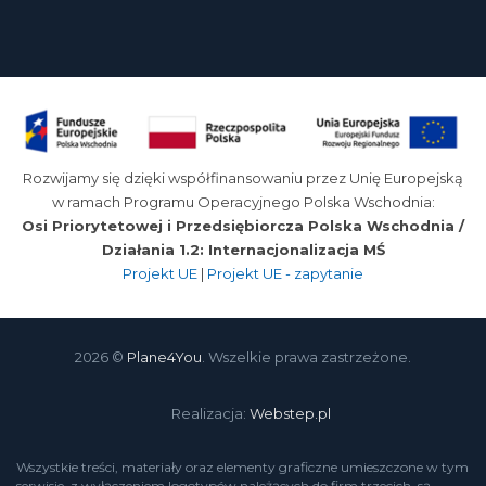
Rozwijamy się dzięki współfinansowaniu przez Unię Europejską
w ramach Programu Operacyjnego Polska Wschodnia:
Osi Priorytetowej i Przedsiębiorcza Polska Wschodnia /
Działania 1.2: Internacjonalizacja MŚ
Projekt UE
|
Projekt UE - zapytanie
2026 ©
Plane4You
. Wszelkie prawa zastrzeżone.
Realizacja:
Webstep.pl
Wszystkie treści, materiały oraz elementy graficzne umieszczone w tym
serwisie, z wyłączeniem logotypów należących do firm trzecich, są