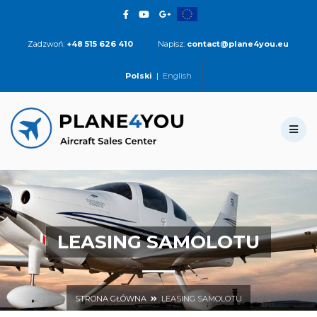
Zadzwoń:
+48 515 626 410
Napisz:
contact@plane4you.eu
Polski
|
English
LEASING SAMOLOTU
STRONA GŁÓWNA
LEASING SAMOLOTU