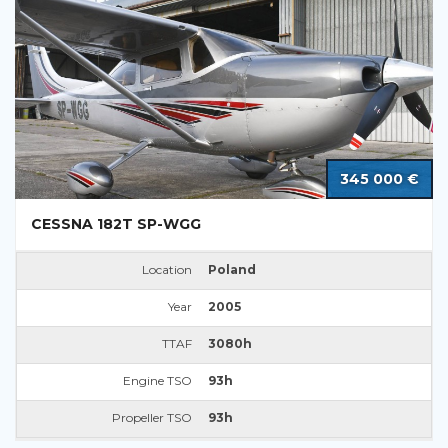
345 000 €
CESSNA 182T SP-WGG
Location
Poland
Year
2005
TTAF
3080h
Engine TSO
93h
Propeller TSO
93h