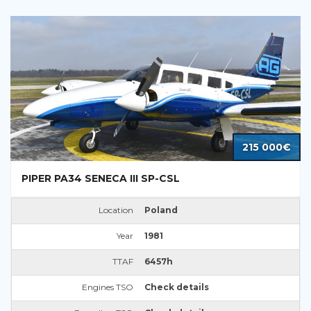
215 000€
PIPER PA34 SENECA III SP-CSL
Location
Poland
Year
1981
TTAF
6457h
Engines TSO
Check details