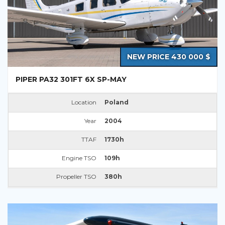
NEW PRICE 430 000 $
PIPER PA32 301FT 6X SP-MAY
Location
Poland
Year
2004
TTAF
1730h
Engine TSO
109h
Propeller TSO
380h