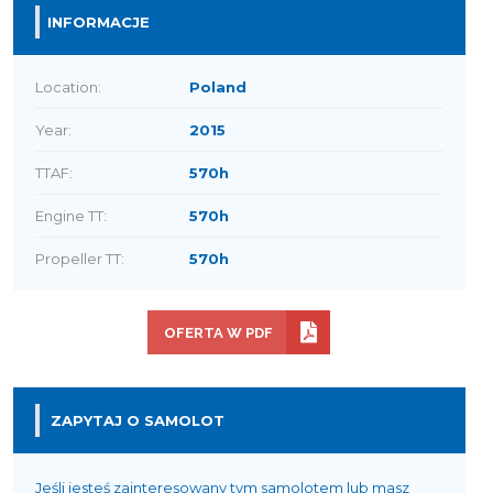
INFORMACJE
Location:
Poland
Year:
2015
TTAF:
570h
Engine TT:
570h
Propeller TT:
570h
OFERTA W PDF
ZAPYTAJ O SAMOLOT
Jeśli jesteś zainteresowany tym samolotem lub masz