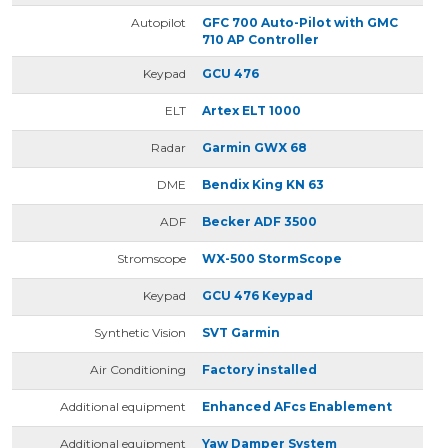
Autopilot
GFC 700 Auto-Pilot with GMC
710 AP Controller
Keypad
GCU 476
ELT
Artex ELT 1000
Radar
Garmin GWX 68
DME
Bendix King KN 63
ADF
Becker ADF 3500
Stromscope
WX-500 StormScope
Keypad
GCU 476 Keypad
Synthetic Vision
SVT Garmin
Air Conditioning
Factory installed
Additional equipment
Enhanced AFcs Enablement
Additional equipment
Yaw Damper System