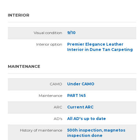
INTERIOR
Visual condition
9/10
Interior option
Premier Elegance Leather
Interior in Dune Tan Carpeting
MAINTENANCE
CAMO
Under CAMO
Maintenance
PART 145
ARC
Current ARC
AD's
All AD's up to date
History of maintenance
500h inspection, magnetos
inspection done