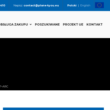
 410
Napisz:
contact@plane4you.eu
Polski
|
English
BSŁUGA ZAKUPU
POSZUKIWANE
PROJEKT UE
KONTAKT
SP-ARC