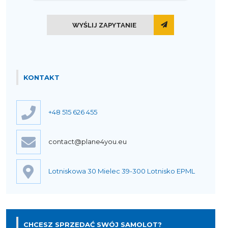
WYŚLIJ ZAPYTANIE
KONTAKT
+48 515 626 455
contact@plane4you.eu
Lotniskowa 30 Mielec 39-300 Lotnisko EPML
CHCESZ SPRZEDAĆ SWÓJ SAMOLOT?