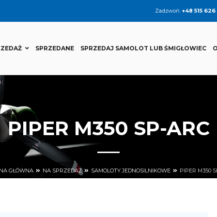
Zadzwoń:
+48 515 626
RZEDAŻ
SPRZEDANE
SPRZEDAJ SAMOLOT LUB ŚMIGŁOWIEC
O
PIPER M350 SP-ARC
NA GŁÓWNA
NA SPRZEDAŻ
SAMOLOTY JEDNOSILNIKOWE
PIPER M350 