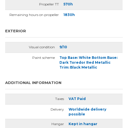
Propeller TT
570h
Remaining hours on propeller
1830h
EXTERIOR
Visual condition
9/10
Paint scheme
Top Base: White Bottom Base:
Dark Toredor Red Metallic
Trim: Black Metallic
ADDITIONAL INFORMATION
Taxes
VAT Paid
Delivery
Worldwide delivery
possible
Hangar
Kept in hangar