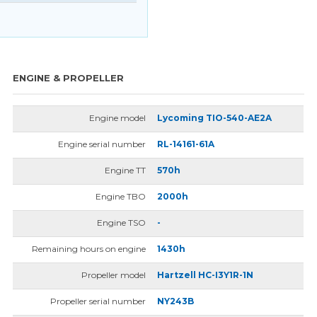
ENGINE & PROPELLER
Engine model
Lycoming TIO-540-AE2A
Engine serial number
RL-14161-61A
Engine TT
570h
Engine TBO
2000h
Engine TSO
-
Remaining hours on engine
1430h
Propeller model
Hartzell HC-I3Y1R-1N
Propeller serial number
NY243B