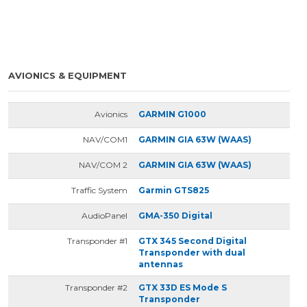
AVIONICS & EQUIPMENT
Avionics
GARMIN G1000
NAV/COM1
GARMIN GIA 63W (WAAS)
NAV/COM 2
GARMIN GIA 63W (WAAS)
Traffic System
Garmin GTS825
AudioPanel
GMA-350 Digital
Transponder #1
GTX 345 Second Digital
Transponder with dual
antennas
Transponder #2
GTX 33D ES Mode S
Transponder