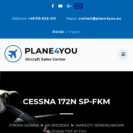
Zadzwoń:
+48 515 626 410
Napisz:
contact@plane4you.eu
Polski
|
English
CESSNA 172N SP-FKM
STRONA GŁÓWNA
NA SPRZEDAŻ
SAMOLOTY JEDNOSILNIKOWE
CESSNA 172N SP-FKM