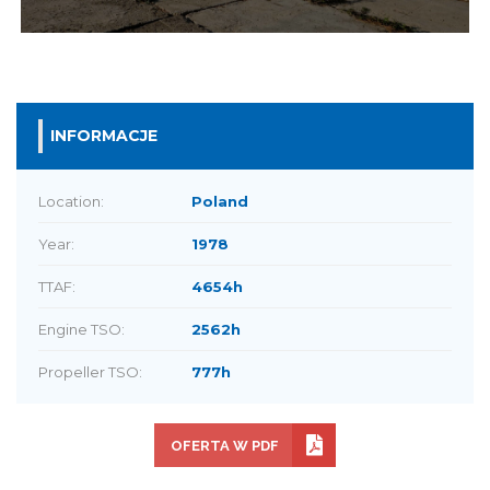
INFORMACJE
Location:
Poland
Year:
1978
TTAF:
4654h
Engine TSO:
2562h
Propeller TSO:
777h
OFERTA W PDF