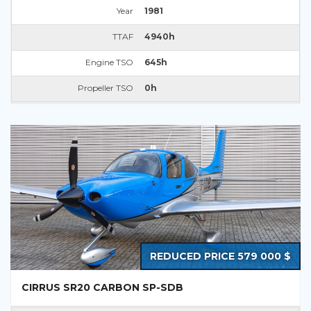
Year
1981
TTAF
4940h
Engine TSO
645h
Propeller TSO
0h
REDUCED PRICE 579 000 $
CIRRUS SR20 CARBON SP-SDB