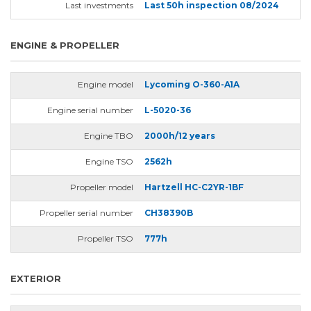
Last investments
Last 50h inspection 08/2024
ENGINE & PROPELLER
Engine model
Lycoming O-360-A1A
Engine serial number
L-5020-36
Engine TBO
2000h/12 years
Engine TSO
2562h
Propeller model
Hartzell HC-C2YR-1BF
Propeller serial number
CH38390B
Propeller TSO
777h
EXTERIOR