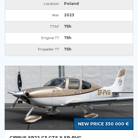
Location
Poland
Year
2023
TTAF
75h
Engine TT
75h
Propeller TT
75h
NEW PRICE 350 000 €
CIRRUS SR22 G3 GTS X SP-PVG