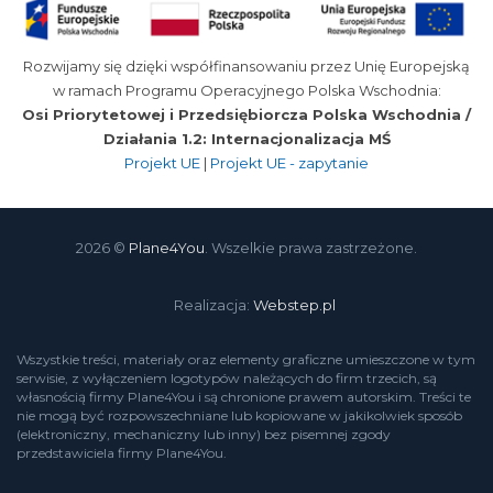
Rozwijamy się dzięki współfinansowaniu przez Unię Europejską
w ramach Programu Operacyjnego Polska Wschodnia:
Osi Priorytetowej i Przedsiębiorcza Polska Wschodnia /
Działania 1.2: Internacjonalizacja MŚ
Projekt UE
|
Projekt UE - zapytanie
2026 ©
Plane4You
. Wszelkie prawa zastrzeżone.
Realizacja:
Webstep.pl
Wszystkie treści, materiały oraz elementy graficzne umieszczone w tym
serwisie, z wyłączeniem logotypów należących do firm trzecich, są
własnością firmy Plane4You i są chronione prawem autorskim. Treści te
nie mogą być rozpowszechniane lub kopiowane w jakikolwiek sposób
(elektroniczny, mechaniczny lub inny) bez pisemnej zgody
przedstawiciela firmy Plane4You.