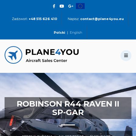
Zadzwoń:
+48 515 626 410
Napisz:
contact@plane4you.eu
Polski
|
English
ROBINSON R44 RAVEN II
SP-GAR