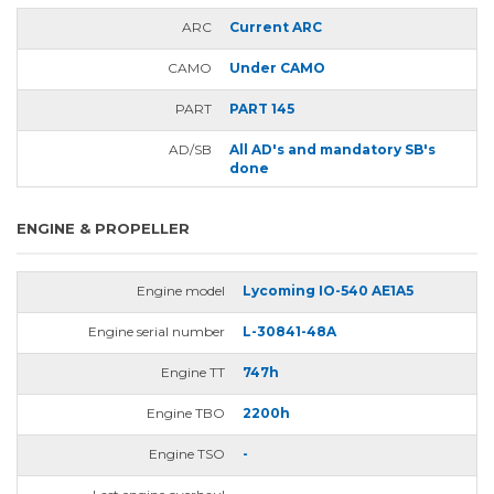
ARC
Current ARC
CAMO
Under CAMO
PART
PART 145
AD/SB
All AD's and mandatory SB's
done
ENGINE & PROPELLER
Engine model
Lycoming IO-540 AE1A5
Engine serial number
L-30841-48A
Engine TT
747h
Engine TBO
2200h
Engine TSO
-