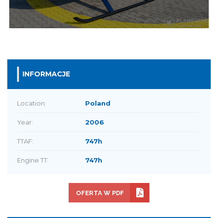
INFORMACJE
Location:
Poland
Year:
2006
TTAF:
747h
Engine TT:
747h
OFERTA W PDF