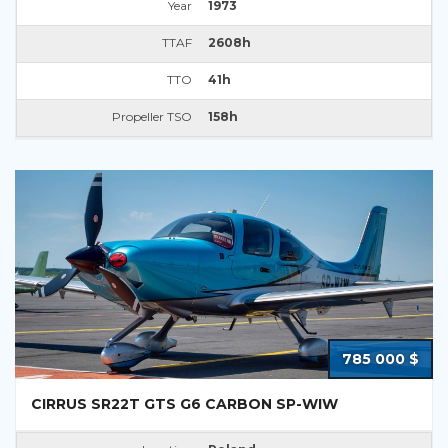
Year
1973
TTAF
2608h
TTO
41h
Propeller TSO
158h
785 000 $
CIRRUS SR22T GTS G6 CARBON SP-WIW