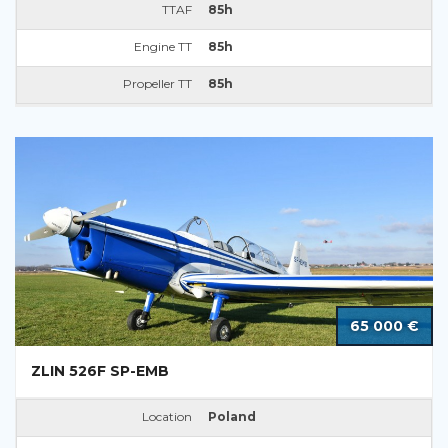
TTAF
85h
Engine TT
85h
Propeller TT
85h
65 000 €
ZLIN 526F SP-EMB
Location
Poland