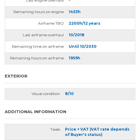
Last engine overhaul
-
Remaining hours on engine
1453h
Airframe TBO
2200h/12 years
Last airframe overhaul
10/2018
Remaining time on airframe
Until 10/2030
Remaining hours on airframe
1959h
EXTERIOR
Visual condition
8/10
ADDITIONAL INFORMATION
Taxes
Price + VAT (VAT rate depends
of Buyer's status)