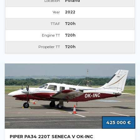
Location
Poland
Year
2022
TTAF
720h
Engine TT
720h
Propeller TT
720h
425 000 €
PIPER PA34 220T SENECA V OK-INC