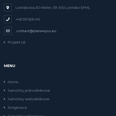
Lotniskowa 30 Mielec 39-300 Lotnisko EPML
+48 515 626 410
contact@plane4you.eu
Projekt UE
MENU
Home
Samoloty jednosilnikowe
Samoloty wielosilnikowe
Śmigłowce
Samoloty odrzutowe