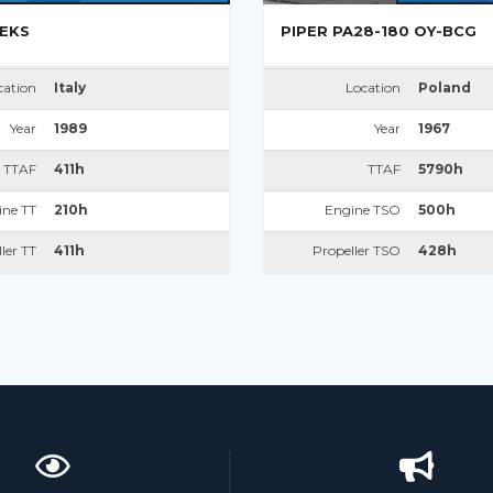
-EKS
PIPER PA28-180 OY-BCG
cation
Italy
Location
Poland
Year
1989
Year
1967
TTAF
411h
TTAF
5790h
ine TT
210h
Engine TSO
500h
ler TT
411h
Propeller TSO
428h