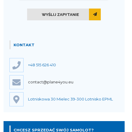
WYŚLIJ ZAPYTANIE
KONTAKT
+48 515 626 410
contact@plane4you.eu
Lotniskowa 30 Mielec 39-300 Lotnisko EPML
CHCESZ SPRZEDAĆ SWÓJ SAMOLOT?