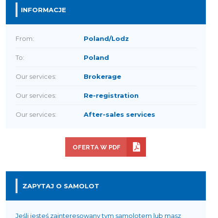
INFORMACJE
From:
Poland/Lodz
To:
Poland
Our services:
Brokerage
Our services:
Re-registration
Our services:
After-sales services
OFERTA W PDF
ZAPYTAJ O SAMOLOT
Jeśli jesteś zainteresowany tym samolotem lub masz