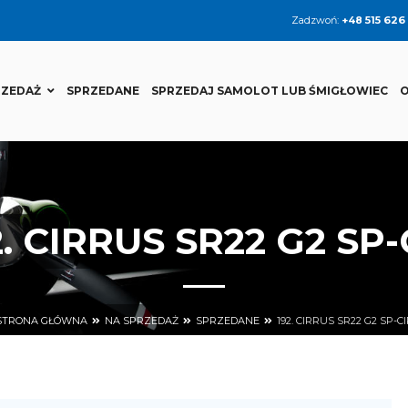
Zadzwoń:
+48 515 626
RZEDAŻ
SPRZEDANE
SPRZEDAJ SAMOLOT LUB ŚMIGŁOWIEC
O
2. CIRRUS SR22 G2 SP-
STRONA GŁÓWNA
NA SPRZEDAŻ
SPRZEDANE
192. CIRRUS SR22 G2 SP-CI