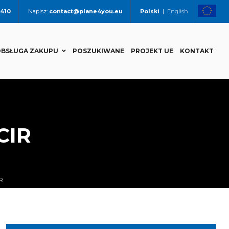
 410
Napisz:
contact@plane4you.eu
Polski
|
English
BSŁUGA ZAKUPU
POSZUKIWANE
PROJEKT UE
KONTAKT
CIR
R