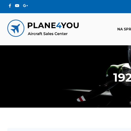
NA SP
19