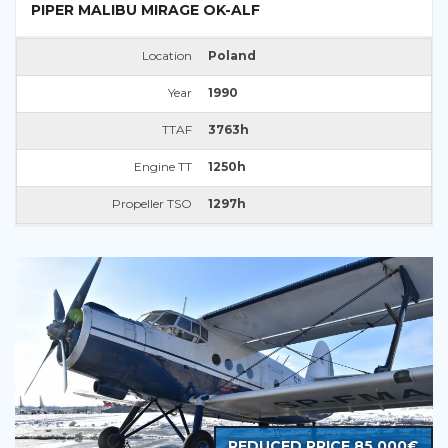
PIPER MALIBU MIRAGE OK-ALF
Location
Poland
Year
1990
TTAF
3763h
Engine TT
1250h
Propeller TSO
1297h
REDUCED PRICE 85 000€