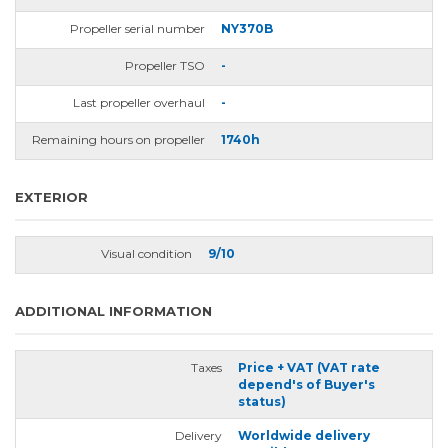
Propeller serial number
NY370B
Propeller TSO
-
Last propeller overhaul
-
Remaining hours on propeller
1740h
EXTERIOR
Visual condition
9/10
ADDITIONAL INFORMATION
Taxes
Price + VAT (VAT rate
depend's of Buyer's
status)
Delivery
Worldwide delivery