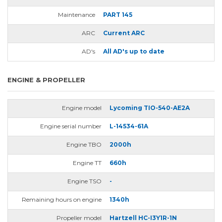
Maintenance
PART 145
ARC
Current ARC
AD's
All AD's up to date
ENGINE & PROPELLER
Engine model
Lycoming TIO-540-AE2A
Engine serial number
L-14534-61A
Engine TBO
2000h
Engine TT
660h
Engine TSO
-
Remaining hours on engine
1340h
Propeller model
Hartzell HC-I3Y1R-1N