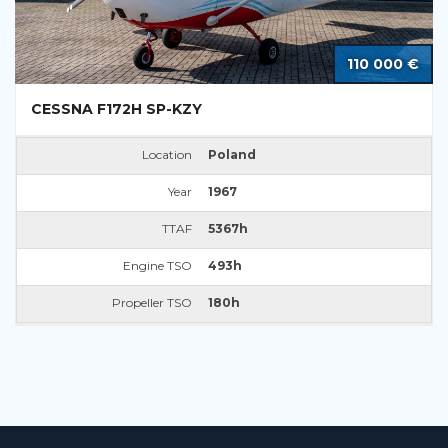
110 000 €
CESSNA F172H SP-KZY
Location
Poland
Year
1967
TTAF
5367h
Engine TSO
493h
Propeller TSO
180h