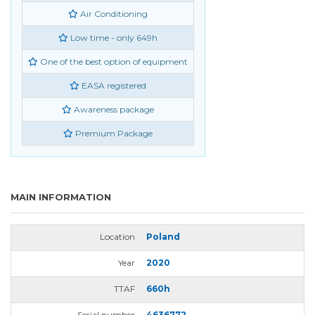
Air Conditioning
Low time - only 649h
One of the best option of equipment
EASA registered
Awareness package
Premium Package
MAIN INFORMATION
Location
Poland
Year
2020
TTAF
660h
Serial number
4636772