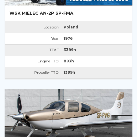
WSK MIELEC AN-2P SP-FMA
Location
Poland
Year
1976
TTAF
3399h
Engine TTO
893h
Propeller TTO
1399h