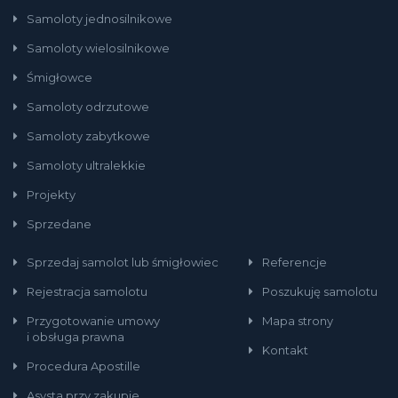
Samoloty jednosilnikowe
Samoloty wielosilnikowe
Śmigłowce
Samoloty odrzutowe
Samoloty zabytkowe
Samoloty ultralekkie
Projekty
Sprzedane
Sprzedaj samolot lub śmigłowiec
Referencje
Rejestracja samolotu
Poszukuję samolotu
Przygotowanie umowy
Mapa strony
i obsługa prawna
Kontakt
Procedura Apostille
Asysta przy zakupie