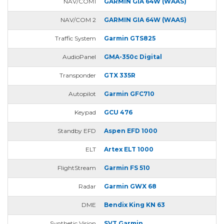
NAV/COM1
GARMIN GIA 64W (WAAS)
NAV/COM 2
GARMIN GIA 64W (WAAS)
Traffic System
Garmin GTS825
AudioPanel
GMA-350c Digital
Transponder
GTX 335R
Autopilot
Garmin GFC710
Keypad
GCU 476
Standby EFD
Aspen EFD 1000
ELT
Artex ELT 1000
FlightStream
Garmin FS 510
Radar
Garmin GWX 68
DME
Bendix King KN 63
Synthetic Vision
SVT Garmin