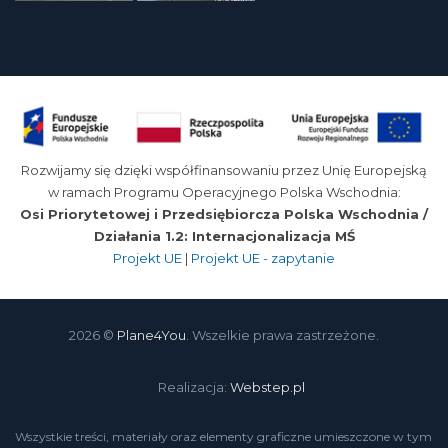
Rozwijamy się dzięki współfinansowaniu przez Unię Europejską
w ramach Programu Operacyjnego Polska Wschodnia:
Osi Priorytetowej i Przedsiębiorcza Polska Wschodnia /
Działania 1.2: Internacjonalizacja MŚ
Projekt UE
|
Projekt UE - zapytanie
2026 ©
Plane4You
. Wszelkie prawa zastrzeżone.
Realizacja:
Webstep.pl
Wszystkie treści, materiały oraz elementy graficzne umieszczone w tym