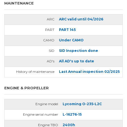
MAINTENANCE
ARC
ARC valid until 04/2026
PART
PART 145
CAMO
Under CAMO
SID
SID Inspection done
AD's
All AD's up to date
History of maintenance
Last Annual inspection 02/2025
ENGINE & PROPELLER
Engine model
Lycoming O-235-L2C
Engine serial number
L-16276-15
Engine TBO
2400h