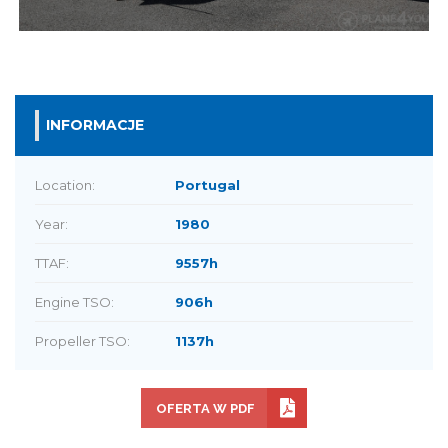
INFORMACJE
Location:
Portugal
Year:
1980
TTAF:
9557h
Engine TSO:
906h
Propeller TSO:
1137h
OFERTA W PDF