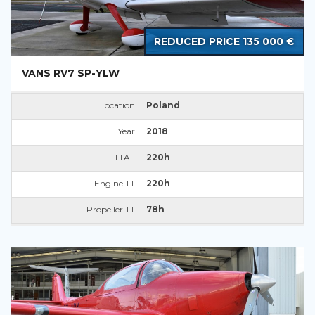
REDUCED PRICE 135 000 €
VANS RV7 SP-YLW
Location
Poland
Year
2018
TTAF
220h
Engine TT
220h
Propeller TT
78h