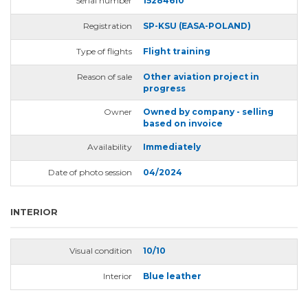
Serial number
15284610
Registration
SP-KSU (EASA-POLAND)
Type of flights
Flight training
Reason of sale
Other aviation project in
progress
Owner
Owned by company - selling
based on invoice
Availability
Immediately
Date of photo session
04/2024
INTERIOR
Visual condition
10/10
Interior
Blue leather