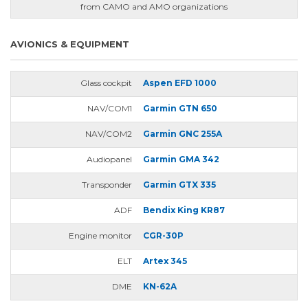
from CAMO and AMO organizations
AVIONICS & EQUIPMENT
Glass cockpit
Aspen EFD 1000
NAV/COM1
Garmin GTN 650
NAV/COM2
Garmin GNC 255A
Audiopanel
Garmin GMA 342
Transponder
Garmin GTX 335
ADF
Bendix King KR87
Engine monitor
CGR-30P
ELT
Artex 345
DME
KN-62A