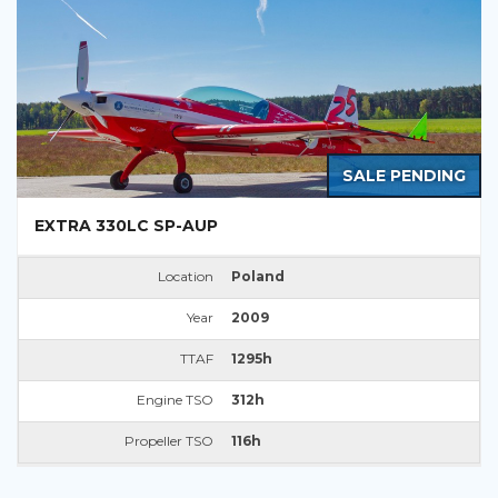
SALE PENDING
EXTRA 330LC SP-AUP
Location
Poland
Year
2009
TTAF
1295h
Engine TSO
312h
Propeller TSO
116h