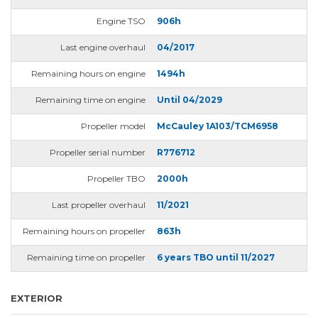
Engine TSO
906h
Last engine overhaul
04/2017
Remaining hours on engine
1494h
Remaining time on engine
Until 04/2029
Propeller model
McCauley 1A103/TCM6958
Propeller serial number
R776712
Propeller TBO
2000h
Last propeller overhaul
11/2021
Remaining hours on propeller
863h
Remaining time on propeller
6 years TBO until 11/2027
EXTERIOR