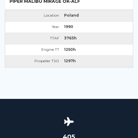
PIPER MALIBU MIRAGE OK-ALF
Location
Poland
Year
1990
TTAF
3763h
Engine TT
1250h
Propeller TSO
1297h
426