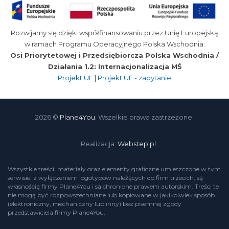
Rozwijamy się dzięki współfinansowaniu przez Unię Europejską
w ramach Programu Operacyjnego Polska Wschodnia:
Osi Priorytetowej i Przedsiębiorcza Polska Wschodnia /
Działania 1.2: Internacjonalizacja MŚ
Projekt UE
|
Projekt UE - zapytanie
2026 ©
Plane4You
. Wszelkie prawa zastrzeżone.
Realizacja:
Webstep.pl
Wszystkie treści, materiały oraz elementy graficzne umieszczone w tym
serwisie, z wyłączeniem logotypów należących do firm trzecich, są
własnością firmy Plane4You i są chronione prawem autorskim. Treści te
nie mogą być rozpowszechniane lub kopiowane w jakikolwiek sposób
(elektroniczny, mechaniczny lub inny) bez pisemnej zgody
przedstawiciela firmy Plane4You.