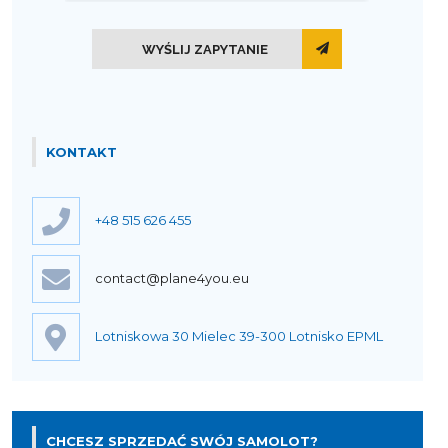
WYŚLIJ ZAPYTANIE
KONTAKT
+48 515 626 455
contact@plane4you.eu
Lotniskowa 30 Mielec 39-300 Lotnisko EPML
CHCESZ SPRZEDAĆ SWÓJ SAMOLOT?