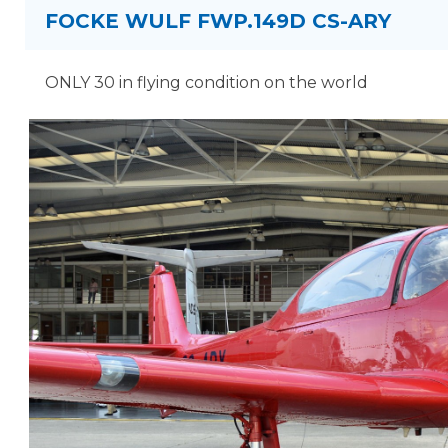
FOCKE WULF FWP.149D CS-ARY
ONLY 30 in flying condition on the world