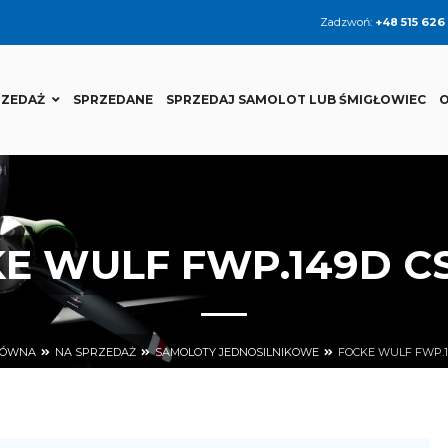
Zadzwoń:
+48 515 626
RZEDAŻ
SPRZEDANE
SPRZEDAJ SAMOLOT LUB ŚMIGŁOWIEC
O
E WULF FWP.149D C
ŁÓWNA
NA SPRZEDAŻ
SAMOLOTY JEDNOSILNIKOWE
FOCKE WULF FWP.1