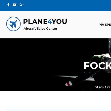
NA SP
FOCK
STRONA G