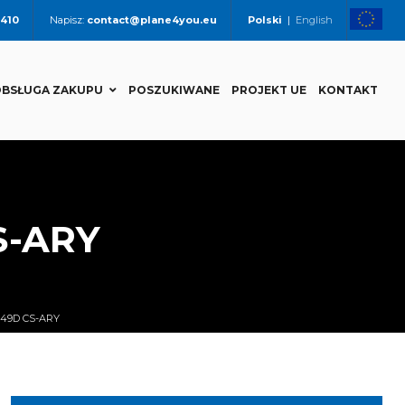
 410
Napisz:
contact@plane4you.eu
Polski
|
English
BSŁUGA ZAKUPU
POSZUKIWANE
PROJEKT UE
KONTAKT
S-ARY
49D CS-ARY