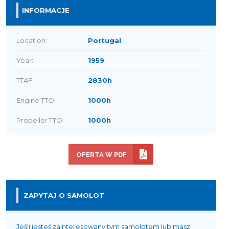
INFORMACJE
Location:
Portugal
Year:
1959
TTAF:
2830h
Engine TTO:
1000h
Propeller TTO:
1000h
OFERTA W PDF
ZAPYTAJ O SAMOLOT
Jeśli jesteś zainteresowany tym samolotem lub masz