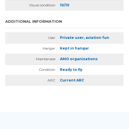
Visual condition
10/10
ADDITIONAL INFORMATION
User
Private user, aviation fun
Hangar
Kept in hangar
Maintenace
AMO organizations
Condition
Ready to fly
ARC
Current ARC