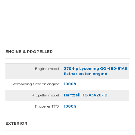
ENGINE & PROPELLER
Engine model
270-hp Lycoming GO-480-B1A6
flat-six piston engine
Remaining time on engine
1000h
Propeller model
Hartzell HC-A3V20-1D
Propeller TTO
1000h
EXTERIOR