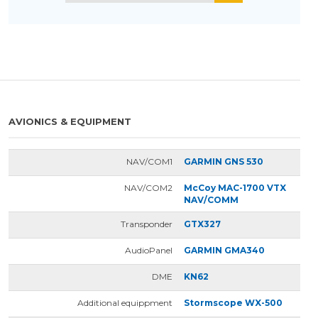
AVIONICS & EQUIPMENT
NAV/COM1
GARMIN GNS 530
NAV/COM2
McCoy MAC-1700 VTX
NAV/COMM
Transponder
GTX327
AudioPanel
GARMIN GMA340
DME
KN62
Additional equippment
Stormscope WX-500