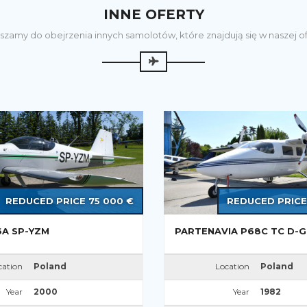
INNE OFERTY
szamy do obejrzenia innych samolotów, które znajdują się w naszej of
REDUCED PRICE 75 000 €
REDUCED PRICE
6A SP-YZM
PARTENAVIA P68C TC D-
cation
Poland
Location
Poland
Year
2000
Year
1982