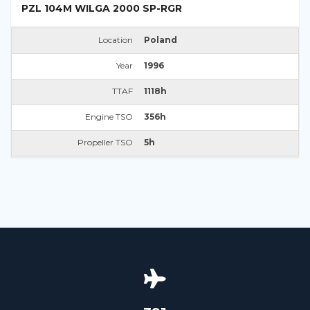
PZL 104M WILGA 2000 SP-RGR
Location
Poland
Year
1996
TTAF
1118h
Engine TSO
356h
Propeller TSO
5h