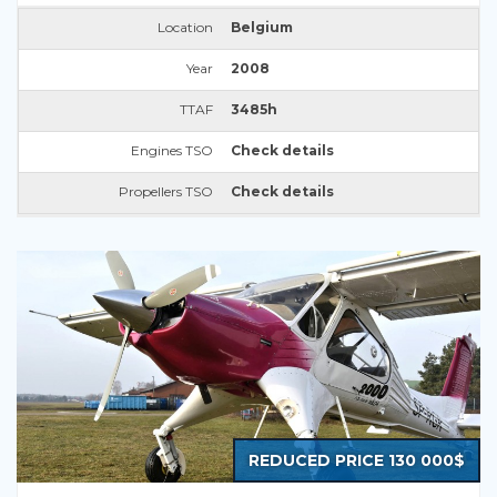
Location
Belgium
Year
2008
TTAF
3485h
Engines TSO
Check details
Propellers TSO
Check details
REDUCED PRICE 130 000$