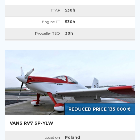
TTAF
530h
Engine TT
530h
Propeller TSO
30h
REDUCED PRICE 135 000 €
VANS RV7 SP-YLW
Location
Poland