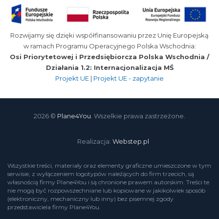
Rozwijamy się dzięki współfinansowaniu przez Unię Europejską
w ramach Programu Operacyjnego Polska Wschodnia:
Osi Priorytetowej i Przedsiębiorcza Polska Wschodnia /
Działania 1.2: Internacjonalizacja MŚ
Projekt UE
|
Projekt UE - zapytanie
2026 ©
Plane4You
. Wszelkie prawa zastrzeżone.
Realizacja:
Webstep.pl
Wszystkie treści, materiały oraz elementy graficzne umieszczone w tym
serwisie, z wyłączeniem logotypów należących do firm trzecich, są
własnością firmy Plane4You i są chronione prawem autorskim. Treści te
nie mogą być rozpowszechniane lub kopiowane w jakikolwiek sposób
(elektroniczny, mechaniczny lub inny) bez pisemnej zgody
przedstawiciela firmy Plane4You.