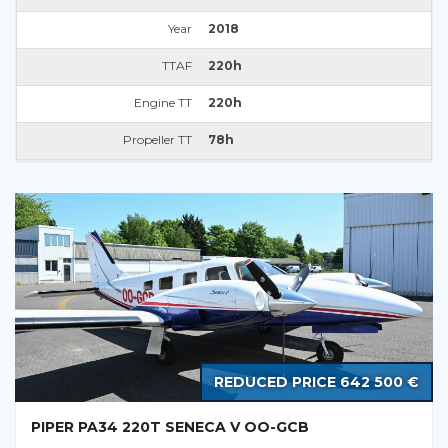
Year
2018
TTAF
220h
Engine TT
220h
Propeller TT
78h
REDUCED PRICE 642 500 €
PIPER PA34 220T SENECA V OO-GCB