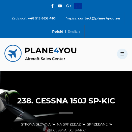
Zadzwoń:
+48 515 626 410
Napisz:
contact@plane4you.eu
Polski
|
English
238. CESSNA 150J SP-KIC
STRONA GŁÓWNA
NA SPRZEDAŻ
SPRZEDANE
238. CESSNA 150J SP-KIC